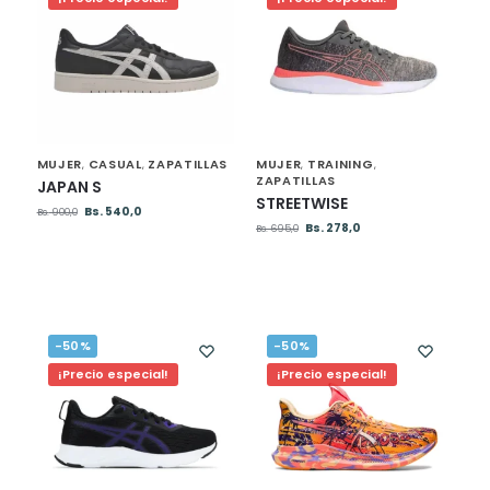
MUJER
CASUAL
ZAPATILLAS
MUJER
TRAINING
,
,
,
,
ZAPATILLAS
JAPAN S
STREETWISE
Bs.
540,0
Bs.
900,0
Bs.
278,0
Bs.
695,0
-50%
-50%
¡Precio especial!
¡Precio especial!