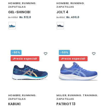
HOMBRE
RUNNING
HOMBRE
RUNNING
,
,
,
,
ZAPATILLAS
ZAPATILLAS
GEL-SHINOBI
JOLT 4
Bs.
512,0
Bs.
400,0
Bs.
1.025,0
Bs.
800,0
-50%
-50%
¡Precio especial!
¡Precio especial!
HOMBRE
RUNNING
MUJER
RUNNING
TRAINING
,
,
,
,
,
ZAPATILLAS
ZAPATILLAS
KABUKI
PATRIOT 13