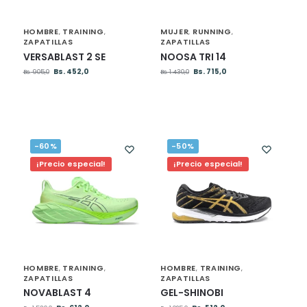
HOMBRE
TRAINING
MUJER
RUNNING
,
,
,
,
ZAPATILLAS
ZAPATILLAS
VERSABLAST 2 SE
NOOSA TRI 14
Bs.
452,0
Bs.
715,0
Bs.
905,0
Bs.
1.430,0
-60%
-50%
¡Precio especial!
¡Precio especial!
HOMBRE
TRAINING
HOMBRE
TRAINING
,
,
,
,
ZAPATILLAS
ZAPATILLAS
NOVABLAST 4
GEL-SHINOBI