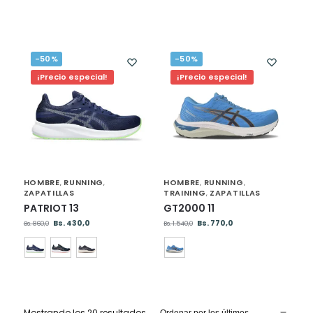
-50%
-50%
¡Precio especial!
¡Precio especial!
HOMBRE
RUNNING
HOMBRE
RUNNING
,
,
,
,
ZAPATILLAS
TRAINING
ZAPATILLAS
,
PATRIOT 13
GT2000 11
Bs.
430,0
Bs.
770,0
Bs.
860,0
Bs.
1.540,0
Mostrando los 20 resultados