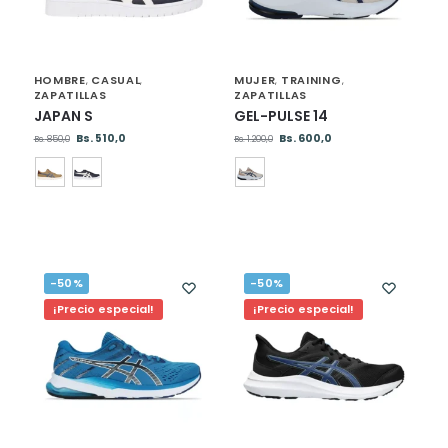
HOMBRE
CASUAL
MUJER
TRAINING
,
,
,
,
ZAPATILLAS
ZAPATILLAS
JAPAN S
GEL-PULSE 14
Bs.
510,0
Bs.
600,0
Bs.
850,0
Bs.
1.200,0
-50%
-50%
¡Precio especial!
¡Precio especial!