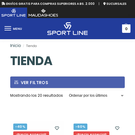
ENVÍOS GRATIS PARA COMPRAS SUPERIORES A BS. 2.000
|
SUCURSALES
0
MENU
Inicio
Tienda
/
TIENDA
VER FILTROS
Mostrando los 20 resultados
-40%
-60%
¡Precio especial!
¡Precio especial!