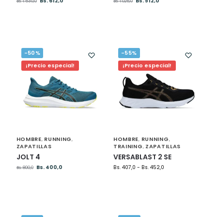
Bs.
612,0
Bs.
512,0
Bs.
1.530,0
Bs.
1.025,0
-50%
-55%
¡Precio especial!
¡Precio especial!
HOMBRE
RUNNING
HOMBRE
RUNNING
,
,
,
,
ZAPATILLAS
TRAINING
ZAPATILLAS
,
JOLT 4
VERSABLAST 2 SE
Bs.
400,0
Bs.
407,0
-
Bs.
452,0
Bs.
800,0