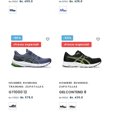
Bs.
450,0
Bs.
435,0
Bs.
900,0
Bs.
870,0
-50%
-50%
¡Precio especial!
¡Precio especial!
HOMBRE
RUNNING
HOMBRE
RUNNING
,
,
,
,
TRAINING
ZAPATILLAS
ZAPATILLAS
,
GT1000 12
GELCONTEND 8
Bs.
578,0
Bs.
430,0
Bs.
1.155,0
Bs.
860,0