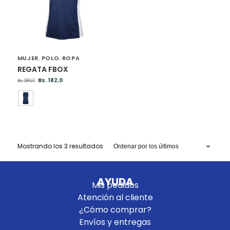
MUJER
POLO
ROPA
,
,
REGATA FBOX
Bs.
182,0
Bs.
280,0
Mostrando los 3 resultados
AYUDA
Mis pedidos
Atención al cliente
¿Cómo comprar?
Envíos y entregas