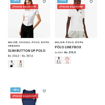
-35%
-25%
¡Precio especial!
¡Precio especial!
MUJER
CASUAL
POLO
ROPA
MUJER
POLO
ROPA
,
,
,
,
,
,
URBANO
PÓLO LINE FBOX
SLIM BUTTON UP POLO
Bs.
210,0
Bs.
280,0
Bs.
332,0
-
Bs.
357,0
-35%
¡Precio especial!