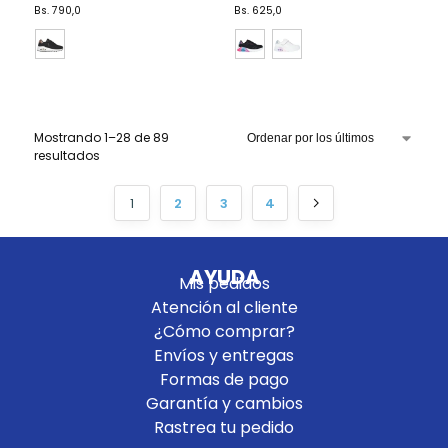
Bs.
790,0
Bs.
625,0
Mostrando 1–28 de 89
resultados
1
2
3
4
AYUDA
Mis pedidos
Atención al cliente
¿Cómo comprar?
Envíos y entregas
Formas de pago
Garantía y cambios
Rastrea tu pedido