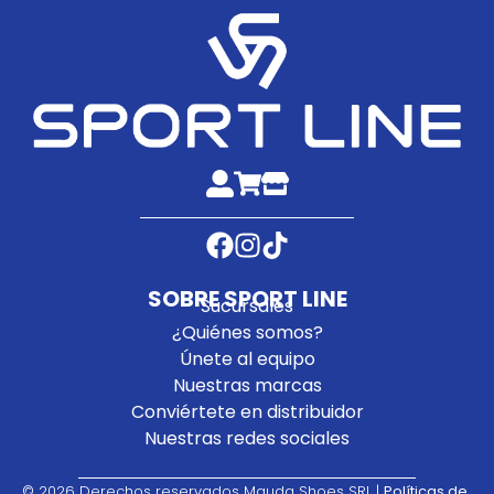
SOBRE SPORT LINE
Sucursales
¿Quiénes somos?
Únete al equipo
Nuestras marcas
Conviértete en distribuidor
Nuestras redes sociales
¿Necesitas ayuda?
© 2026 Derechos reservados Mauda Shoes SRL |
Políticas de