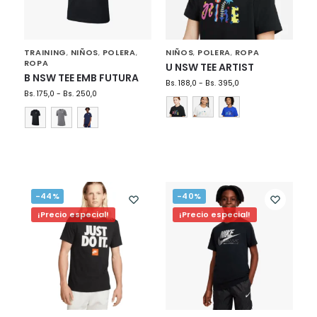
TRAINING
NIÑOS
POLERA
NIÑOS
POLERA
ROPA
,
,
,
,
,
ROPA
U NSW TEE ARTIST
B NSW TEE EMB FUTURA
Bs.
188,0
-
Bs.
395,0
Bs.
175,0
-
Bs.
250,0
-44%
-40%
¡Precio especial!
¡Precio especial!