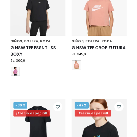
NIÑOS
POLERA
ROPA
NIÑOS
POLERA
ROPA
,
,
,
,
G NSW TEE ESSNTL SS
G NSW TEE CROP FUTURA
BOXY
Bs.
345,0
Bs.
300,0
-30%
-47%
¡Precio especial!
¡Precio especial!