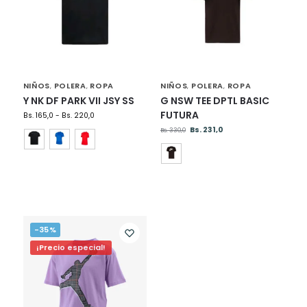
NIÑOS
POLERA
ROPA
NIÑOS
POLERA
ROPA
,
,
,
,
Y NK DF PARK VII JSY SS
G NSW TEE DPTL BASIC
FUTURA
Bs.
165,0
-
Bs.
220,0
Bs.
231,0
Bs.
330,0
-35%
¡Precio especial!