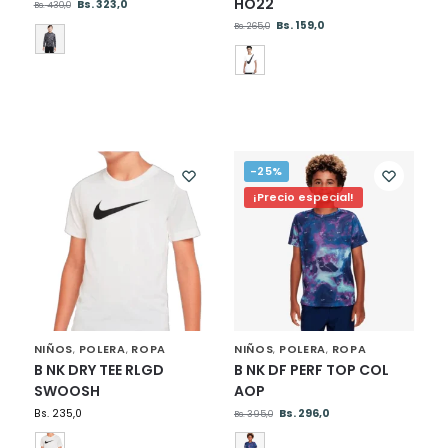
HO22
Bs.
323,0
Bs.
430,0
Bs.
159,0
Bs.
265,0
-25%
¡Precio especial!
NIÑOS
POLERA
ROPA
NIÑOS
POLERA
ROPA
,
,
,
,
B NK DRY TEE RLGD
B NK DF PERF TOP COL
SWOOSH
AOP
Bs.
235,0
Bs.
296,0
Bs.
395,0