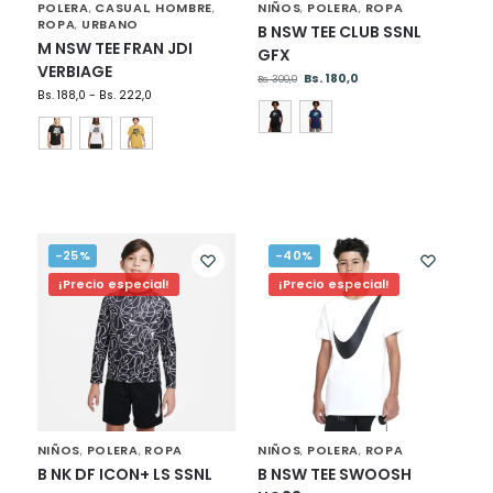
POLERA
CASUAL
HOMBRE
NIÑOS
POLERA
ROPA
,
,
,
,
,
ROPA
URBANO
,
B NSW TEE CLUB SSNL
M NSW TEE FRAN JDI
GFX
VERBIAGE
Bs.
180,0
Bs.
300,0
Bs.
188,0
-
Bs.
222,0
-25%
-40%
¡Precio especial!
¡Precio especial!
NIÑOS
POLERA
ROPA
NIÑOS
POLERA
ROPA
,
,
,
,
B NK DF ICON+ LS SSNL
B NSW TEE SWOOSH