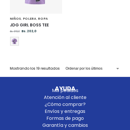
NIÑOS
POLERA
ROPA
,
,
JDG GIRL BOSS TEE
Bs.
202,0
Bs.
310,0
Mostrando los 19 resultados
AYUDA
Mis pedidos
Atención al cliente
¿Cómo comprar?
Envíos y entregas
Formas de pago
Garantía y cambios