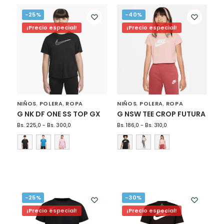
-25%
-40%
¡Precio especial!
¡Precio especial!
NIÑOS
POLERA
ROPA
NIÑOS
POLERA
ROPA
,
,
,
,
G NK DF ONE SS TOP GX
G NSW TEE CROP FUTURA
Bs.
225,0
-
Bs.
300,0
Bs.
186,0
-
Bs.
310,0
-25%
-30%
¡Precio especial!
¡Precio especial!