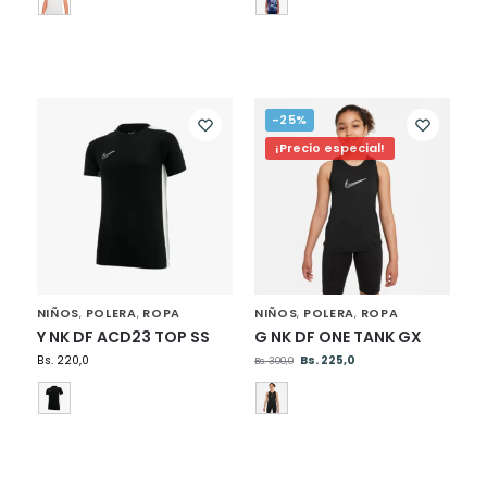
-25%
¡Precio especial!
NIÑOS
POLERA
ROPA
NIÑOS
POLERA
ROPA
,
,
,
,
Y NK DF ACD23 TOP SS
G NK DF ONE TANK GX
Bs.
220,0
Bs.
225,0
Bs.
300,0