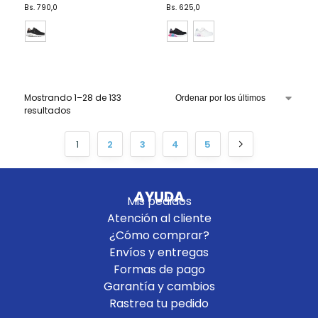
Bs.
790,0
Bs.
625,0
Mostrando 1–28 de 133
resultados
1
2
3
4
5
AYUDA
Mis pedidos
Atención al cliente
¿Cómo comprar?
Envíos y entregas
Formas de pago
Garantía y cambios
Rastrea tu pedido