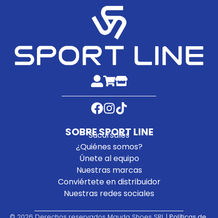
SOBRE SPORT LINE
Sucursales
¿Quiénes somos?
Únete al equipo
Nuestras marcas
Conviértete en distribuidor
Nuestras redes sociales
¿Necesitas ayuda?
© 2026 Derechos reservados Mauda Shoes SRL |
Políticas de