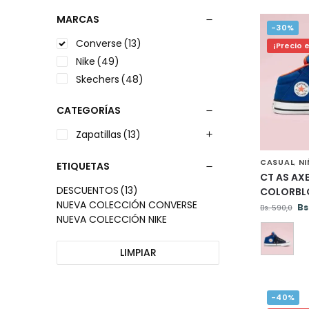
MARCAS
-30%
Converse
(13)
¡Precio 
Nike
(49)
Skechers
(48)
CATEGORÍAS
Zapatillas
(13)
CASUAL
N
,
ETIQUETAS
CT AS AX
DESCUENTOS
(13)
COLORBL
NUEVA COLECCIÓN CONVERSE
Bs
Bs.
590,0
NUEVA COLECCIÓN NIKE
LIMPIAR
-40%