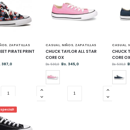
IÑOS
ZAPATILLAS
CASUAL
NIÑOS
ZAPATILLAS
CASUAL
,
,
,
,
EET PIRATE PRINT
CHUCK TAYLOR ALL STAR
CHUCK T
CORE OX
CORE O
.
387,0
Bs.
345,0
B
Bs.
530,0
Bs.
530,0
especial!