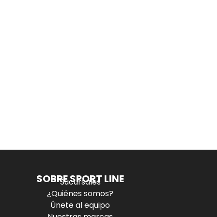
SOBRE SPORT LINE
Sucursales
¿Quiénes somos?
Únete al equipo
Nuestras marcas