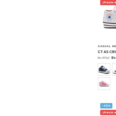
¡Precio 
CASUAL
N
,
CT AS CR
Bs
Bs.
370,0
-40%
¡Precio 