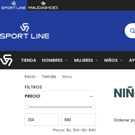
TIENDA
HOMBRES
MUJERES
NIÑOS
A
Inicio
Tienda
Niños
/
/
FILTROS
NI
PRECIO
Precio:
Bs. 154
—
Bs. 840