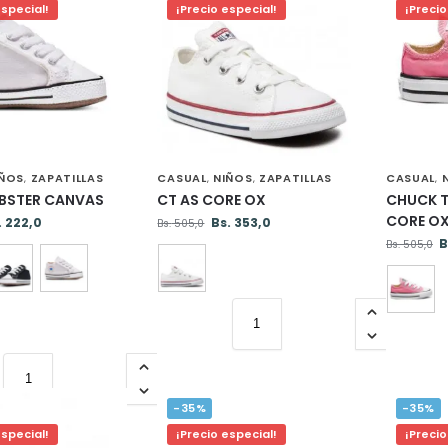
especial!
¡Precio especial!
¡Precio
IÑOS
ZAPATILLAS
CASUAL
NIÑOS
ZAPATILLAS
CASUAL
,
,
,
,
IBSTER CANVAS
CT AS CORE OX
CHUCK T
CORE O
.
222,0
Bs.
353,0
Bs.
505,0
B
Bs.
505,0
-35%
-35%
especial!
¡Precio especial!
¡Precio