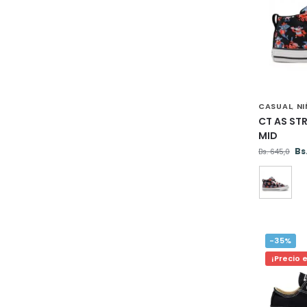
CASUAL
N
,
CT AS STR
MID
Bs
Bs.
645,0
-35%
¡Precio 