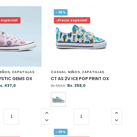
-35%
 especial!
¡Precio especial!
NIÑOS
ZAPATILLAS
CASUAL
NIÑOS
ZAPATILLAS
,
,
,
YSTIC GEMS OX
CT AS 2V ICE POP PRINT OX
s.
437,0
Bs.
358,0
Bs.
550,0
-35%