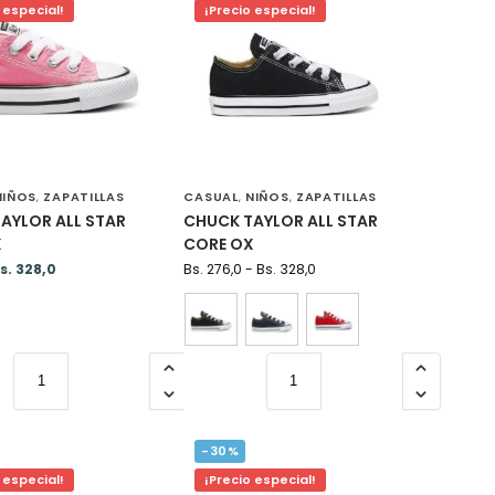
 especial!
¡Precio especial!
NIÑOS
ZAPATILLAS
CASUAL
NIÑOS
ZAPATILLAS
,
,
,
AYLOR ALL STAR
CHUCK TAYLOR ALL STAR
X
CORE OX
s.
328,0
Bs.
276,0
-
Bs.
328,0
-30%
 especial!
¡Precio especial!