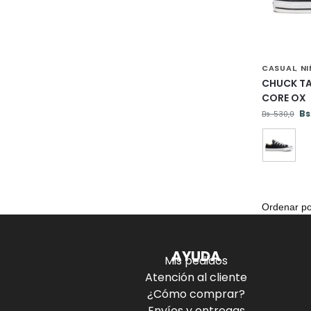
CASUAL
N
,
CHUCK TA
CORE OX
Bs
Bs.
530,0
AYUDA
Mis pedidos
Atención al cliente
¿Cómo comprar?
Envíos y entregas