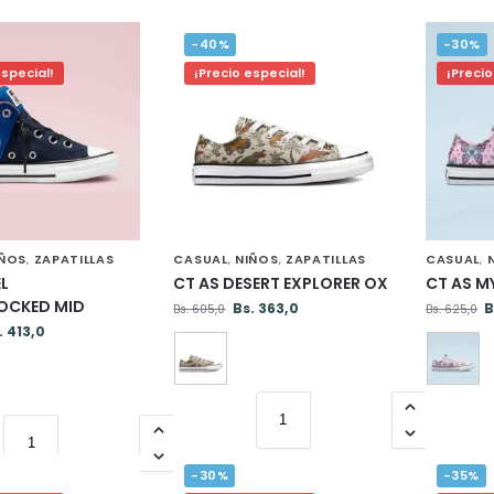
-40%
-30%
especial!
¡Precio especial!
¡Precio
IÑOS
ZAPATILLAS
CASUAL
NIÑOS
ZAPATILLAS
CASUAL
,
,
,
,
EL
CT AS DESERT EXPLORER OX
CT AS M
OCKED MID
Bs.
363,0
B
Bs.
605,0
Bs.
625,0
.
413,0
-30%
-35%