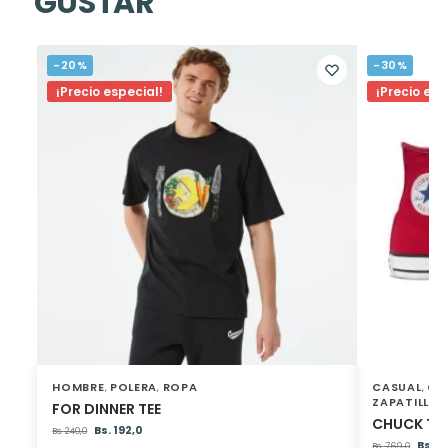
GUSTAR
-20%
-30%
¡Precio especial!
¡Precio esp
HOMBRE
POLERA
ROPA
CASUAL
CA
,
,
,
ZAPATILLAS
FOR DINNER TEE
CHUCK TAY
Bs.
192,0
Bs.
240,0
Bs.
53
Bs.
769,0