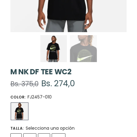
M NK DF TEE WC2
Bs.
274,0
Bs.
375,0
FJ2457-010
COLOR
:
Selecciona una opción
TALLA
: