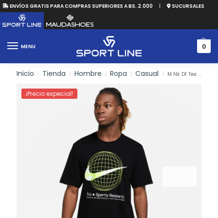
ENVÍOS GRATIS PARA COMPRAS SUPERIORES A BS. 2.000
|
SUCURSALES
0
MENU
Inicio
Tienda
Hombre
Ropa
Casual
M Nk Df Tee Wc2
/
/
/
/
/
¡Precio especial!