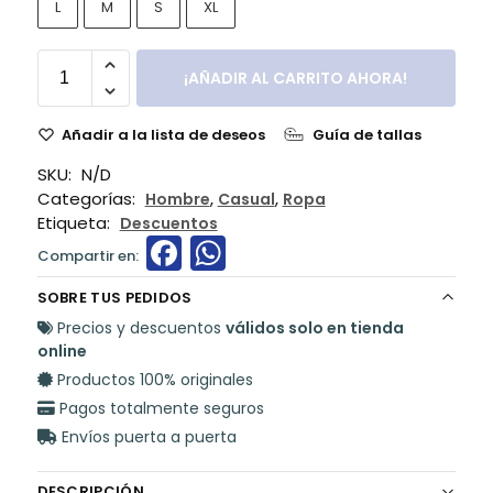
L
M
S
XL
¡AÑADIR AL CARRITO AHORA!
Añadir a la lista de deseos
Guía de tallas
SKU:
N/D
Categorías:
,
,
Hombre
Casual
Ropa
Etiqueta:
Descuentos
F
W
a
h
SOBRE TUS PEDIDOS
c
a
Precios y descuentos
válidos solo en tienda
e
ts
online
Productos 100% originales
b
A
Pagos totalmente seguros
o
p
Envíos puerta a puerta
o
p
DESCRIPCIÓN