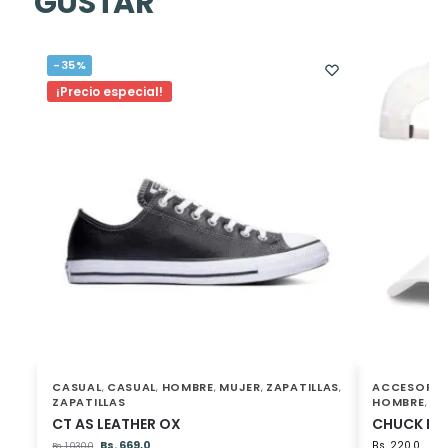
GUSTAR
-35%
¡Precio especial!
CASUAL
CASUAL
HOMBRE
MUJER
ZAPATILLAS
ACCESORIO
,
,
,
,
,
ZAPATILLAS
HOMBRE
MU
,
CT AS LEATHER OX
CHUCK PA
Bs.
669,0
Bs.
220,0
Bs.
1.030,0