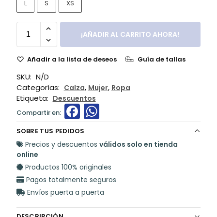
L
S
XS
¡AÑADIR AL CARRITO AHORA!
Añadir a la lista de deseos
Guía de tallas
SKU:
N/D
Categorías:
,
,
Calza
Mujer
Ropa
Etiqueta:
Descuentos
F
W
a
h
SOBRE TUS PEDIDOS
c
a
Precios y descuentos
válidos solo en tienda
e
ts
online
Productos 100% originales
b
A
Pagos totalmente seguros
o
p
Envíos puerta a puerta
o
p
DESCRIPCIÓN