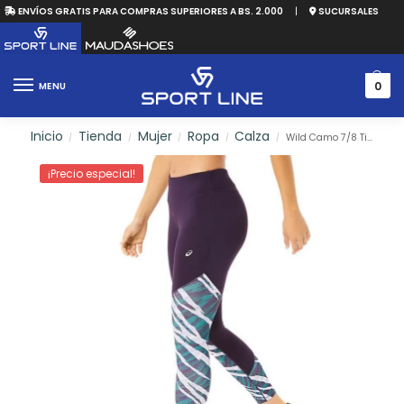
ENVÍOS GRATIS PARA COMPRAS SUPERIORES A BS. 2.000
|
SUCURSALES
0
MENU
Inicio
Tienda
Mujer
Ropa
Calza
Wild Camo 7/8 Tight
/
/
/
/
/
¡Precio especial!