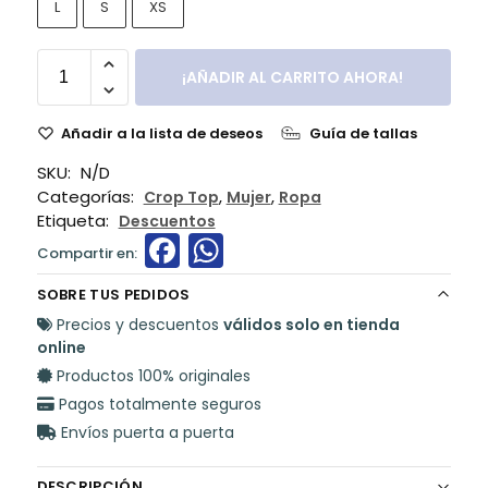
L
S
XS
¡AÑADIR AL CARRITO AHORA!
Añadir a la lista de deseos
Guía de tallas
SKU:
N/D
Categorías:
,
,
Crop Top
Mujer
Ropa
Etiqueta:
Descuentos
F
W
a
h
SOBRE TUS PEDIDOS
c
a
Precios y descuentos
válidos solo en tienda
e
ts
online
Productos 100% originales
b
A
Pagos totalmente seguros
o
p
Envíos puerta a puerta
o
p
DESCRIPCIÓN