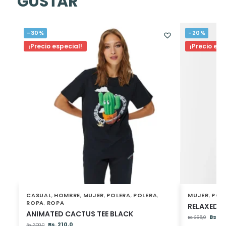
GUSTAR
-30%
-20%
¡Precio especial!
¡Precio esp
CASUAL
HOMBRE
MUJER
POLERA
POLERA
MUJER
POL
,
,
,
,
,
,
ROPA
ROPA
,
RELAXED F
ANIMATED CACTUS TEE BLACK
Bs.
21
Bs.
265,0
Bs.
210,0
Bs.
300,0