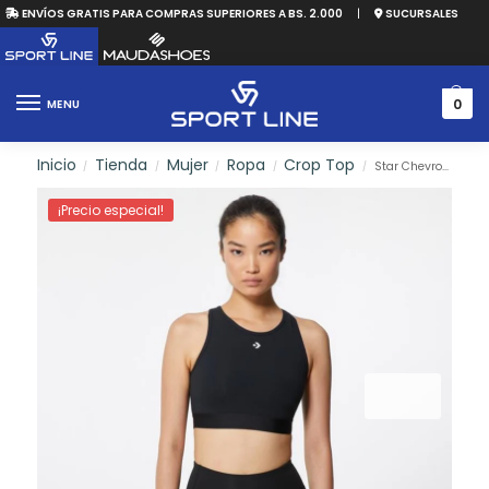
ENVÍOS GRATIS PARA COMPRAS SUPERIORES A BS. 2.000
|
SUCURSALES
0
MENU
Inicio
Tienda
Mujer
Ropa
Crop Top
Star Chevron Bra Top
/
/
/
/
/
¡Precio especial!