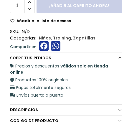
¡AÑADIR AL CARRITO AHORA!
Añadir a la lista de deseos
SKU:
N/D
Categorías:
,
,
Niños
Training
Zapatillas
F
W
a
h
SOBRE TUS PEDIDOS
c
a
Precios y descuentos
válidos solo en tienda
e
ts
online
Productos 100% originales
b
A
Pagos totalmente seguros
o
p
Envíos puerta a puerta
o
p
k
DESCRIPCIÓN
CÓDIGO DE PRODUCTO