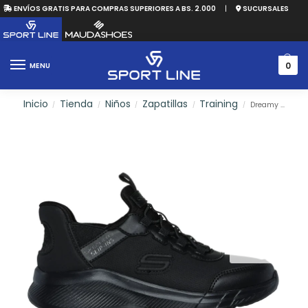
ENVÍOS GRATIS PARA COMPRAS SUPERIORES A BS. 2.000
|
SUCURSALES
0
MENU
Inicio
Tienda
Niños
Zapatillas
Training
Dreamy Lites – Miss Excellence
/
/
/
/
/