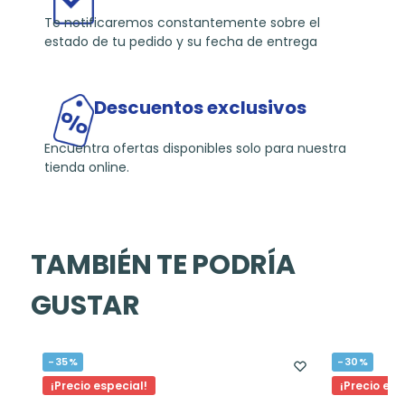
Te notificaremos constantemente sobre el
estado de tu pedido y su fecha de entrega
Descuentos exclusivos
Encuentra ofertas disponibles solo para nuestra
tienda online.
TAMBIÉN TE PODRÍA
GUSTAR
-35%
-30%
¡Precio especial!
¡Precio esp