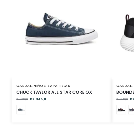
CASUAL
NIÑOS
ZAPATILLAS
CASUAL
NI
,
,
,
CHUCK TAYLOR ALL STAR CORE OX
BOUNDER 
Bs.
345,0
Bs.
37
Bs.
530,0
Bs.
540,0