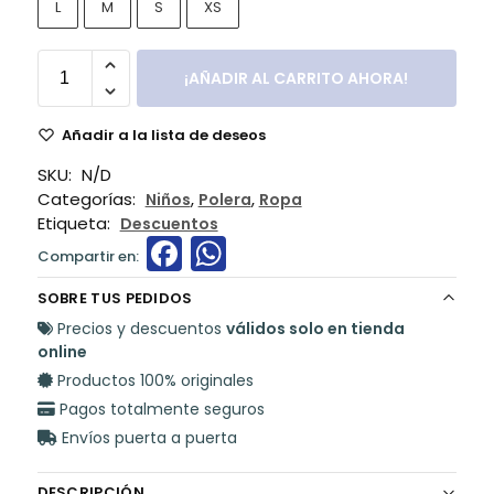
L
M
S
XS
¡AÑADIR AL CARRITO AHORA!
Añadir a la lista de deseos
SKU:
N/D
Categorías:
,
,
Niños
Polera
Ropa
Etiqueta:
Descuentos
F
W
a
h
SOBRE TUS PEDIDOS
c
a
Precios y descuentos
válidos solo en tienda
e
ts
online
Productos 100% originales
b
A
Pagos totalmente seguros
o
p
Envíos puerta a puerta
o
p
DESCRIPCIÓN