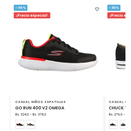
-40%
-35%
¡Precio especial!
¡Precio esp
CASUAL
NIÑOS
ZAPATILLAS
CASUAL
NI
,
,
,
GO RUN 400 V2 OMEGA
CHUCK TAY
Bs.
324,0
-
Bs.
378,0
Bs.
276,0
-
Bs.