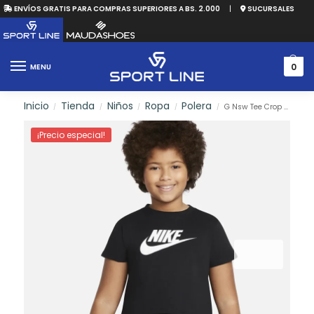
ENVÍOS GRATIS PARA COMPRAS SUPERIORES A BS. 2.000
|
SUCURSALES
0
MENU
Inicio
Tienda
Niños
Ropa
Polera
G Nsw Tee Crop Futura
/
/
/
/
/
¡Precio especial!