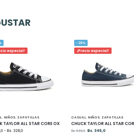
GUSTAR
%
-35%
ecio especial!
¡Precio especial!
L
NIÑOS
ZAPATILLAS
CASUAL
NIÑOS
ZAPATILLAS
,
,
,
,
 TAYLOR ALL STAR CORE OX
CHUCK TAYLOR ALL STAR COR
,0
-
Bs.
328,0
Bs.
345,0
Bs.
530,0