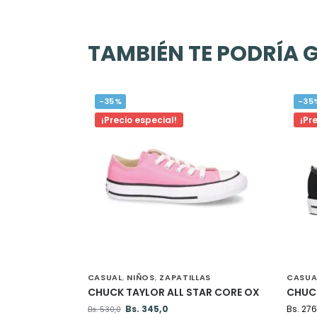
TAMBIÉN TE PODRÍA 
-35%
-35
¡Precio especial!
¡Pr
CASUAL
NIÑOS
ZAPATILLAS
CASUA
,
,
CHUCK TAYLOR ALL STAR CORE OX
CHUCK
Bs.
345,0
Bs.
276
Bs.
530,0