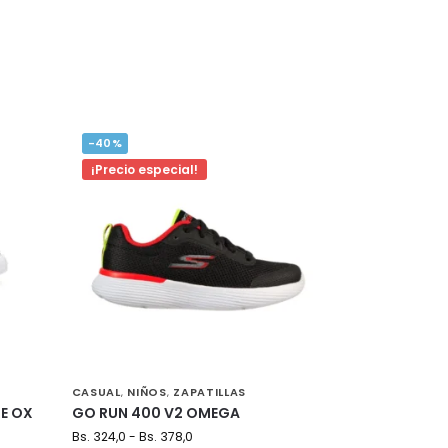
-40%
¡Precio especial!
CASUAL
NIÑOS
ZAPATILLAS
,
,
E OX
GO RUN 400 V2 OMEGA
Bs.
324,0
-
Bs.
378,0