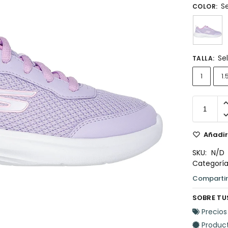
S
COLOR
:
Se
TALLA
:
1
1.
Añadir 
SKU:
N/D
Categoría
SOBRE TU
Precios
Product