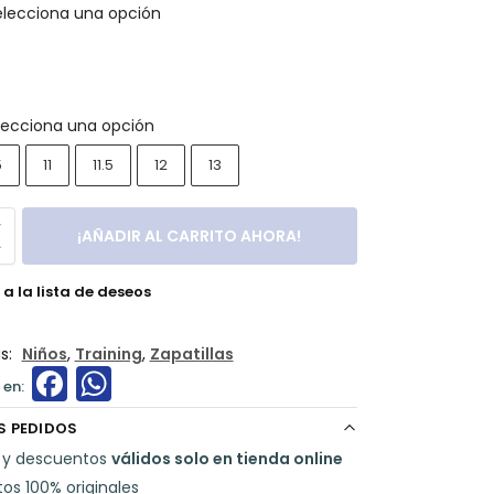
elecciona una opción
lecciona una opción
5
11
11.5
12
13
¡AÑADIR AL CARRITO AHORA!
a la lista de deseos
s:
Niños
,
Training
,
Zapatillas
F
W
a
h
S PEDIDOS
c
a
 y descuentos
válidos solo en tienda online
e
ts
os 100% originales