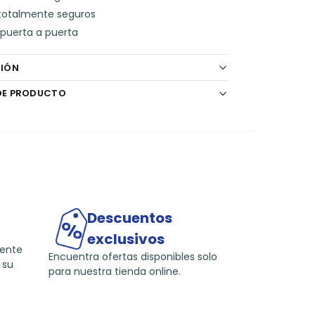
b
A
totalmente seguros
puerta a puerta
o
p
o
p
CIÓN
k
DE PRODUCTO
Descuentos
exclusivos
mente
Encuentra ofertas disponibles solo
 su
para nuestra tienda online.