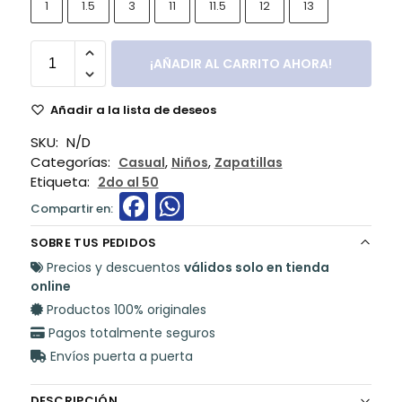
1
1.5
3
11
11.5
12
13
¡AÑADIR AL CARRITO AHORA!
Añadir a la lista de deseos
SKU:
N/D
Categorías:
,
,
Casual
Niños
Zapatillas
Etiqueta:
2do al 50
F
W
a
h
SOBRE TUS PEDIDOS
c
a
Precios y descuentos
válidos solo en tienda
e
ts
online
Productos 100% originales
b
A
Pagos totalmente seguros
o
p
Envíos puerta a puerta
o
p
DESCRIPCIÓN