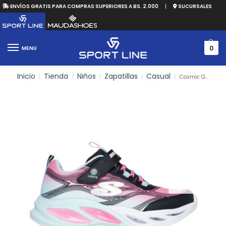
ENVÍOS GRATIS PARA COMPRAS SUPERIORES A BS. 2.000
|
SUCURSALES
0
MENU
Inicio
Tienda
Niños
Zapatillas
Casual
Cosmic Glow
/
/
/
/
/