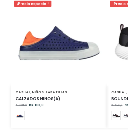
¡Precio especial!
¡Precio esp
CASUAL
NIÑOS
ZAPATILLAS
CASUAL
NI
,
,
,
CALZADOS NINOS(A)
BOUNDER 
Bs.
168,0
Bs.
37
Bs.
335,0
Bs.
540,0