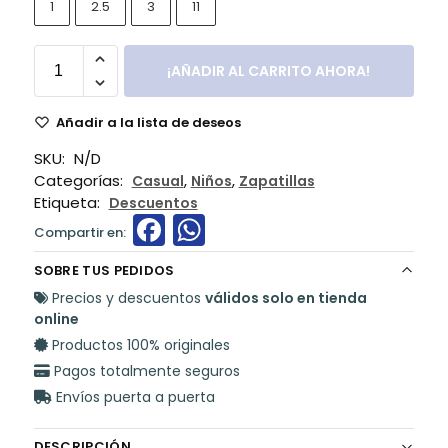
1
2.5
3
11
¡AÑADIR AL CARRITO AHORA!
Añadir a la lista de deseos
SKU:
N/D
Categorías:
,
,
Casual
Niños
Zapatillas
Etiqueta:
Descuentos
F
W
a
h
SOBRE TUS PEDIDOS
c
a
Precios y descuentos
válidos solo en tienda
e
ts
online
Productos 100% originales
b
A
Pagos totalmente seguros
o
p
Envíos puerta a puerta
o
p
DESCRIPCIÓN