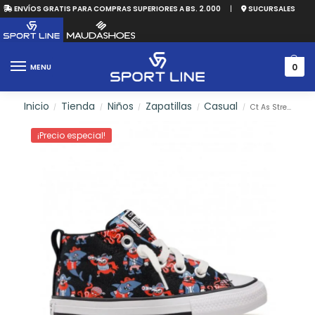
ENVÍOS GRATIS PARA COMPRAS SUPERIORES A BS. 2.000
|
SUCURSALES
0
MENU
Inicio
Tienda
Niños
Zapatillas
Casual
Ct As Street Pirate Print Mid
/
/
/
/
/
¡Precio especial!