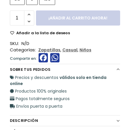
¡AÑADIR AL CARRITO AHORA!
Añadir a la lista de deseos
SKU:
N/D
Categorías:
,
,
Zapatillas
Casual
Niños
F
W
a
h
SOBRE TUS PEDIDOS
c
a
Precios y descuentos
válidos solo en tienda
e
ts
online
Productos 100% originales
b
A
Pagos totalmente seguros
o
p
Envíos puerta a puerta
o
p
k
DESCRIPCIÓN