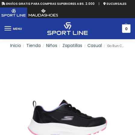
ENVÍOS GRATIS PARA COMPRAS SUPERIORES A BS. 2.000
|
SUCURSALES
0
MENU
Inicio
Tienda
Niños
Zapatillas
Casual
Go Run Consistent 2.0 – Endle
/
/
/
/
/