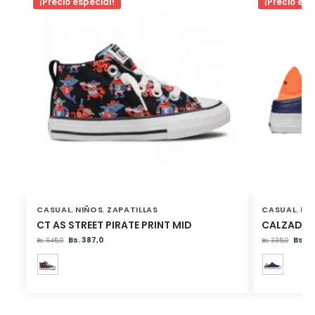
¡Precio especial!
¡Precio esp
CASUAL
NIÑOS
ZAPATILLAS
CASUAL
NI
,
,
,
CT AS STREET PIRATE PRINT MID
CALZADOS
Bs.
387,0
Bs.
16
Bs.
645,0
Bs.
335,0