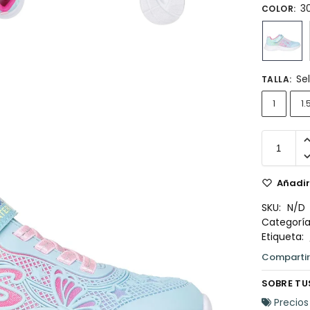
3
COLOR
:
Se
TALLA
:
1
1.
Añadir 
SKU:
N/D
Categoría
Etiqueta:
SOBRE TU
Precios