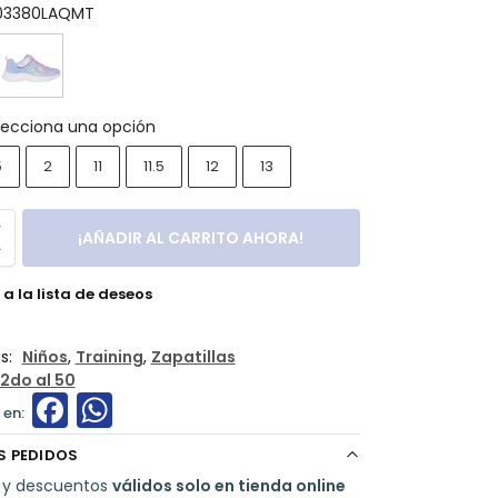
03380LAQMT
lecciona una opción
5
2
11
11.5
12
13
¡AÑADIR AL CARRITO AHORA!
a la lista de deseos
s:
Niños
,
Training
,
Zapatillas
2do al 50
F
W
a
h
S PEDIDOS
c
a
 y descuentos
válidos solo en tienda online