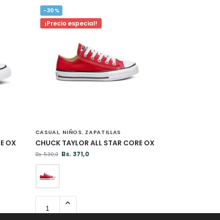
-30%
¡Precio especial!
CASUAL
NIÑOS
ZAPATILLAS
,
,
E OX
CHUCK TAYLOR ALL STAR CORE OX
Bs.
371,0
Bs.
530,0