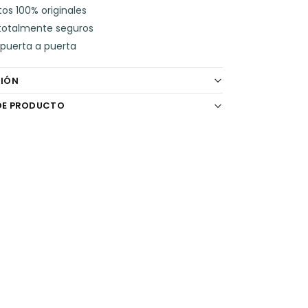
e
ts
os 100% originales
b
A
totalmente seguros
puerta a puerta
o
p
o
p
CIÓN
k
DE PRODUCTO