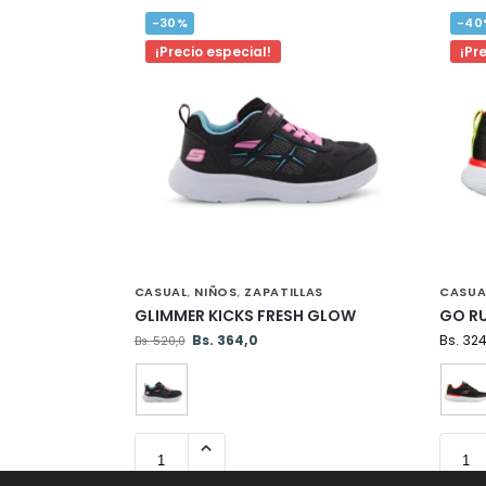
-30%
-40
¡Precio especial!
¡Pr
CASUAL
NIÑOS
ZAPATILLAS
CASUA
,
,
GLIMMER KICKS FRESH GLOW
GO R
Bs.
364,0
Bs.
324
Bs.
520,0