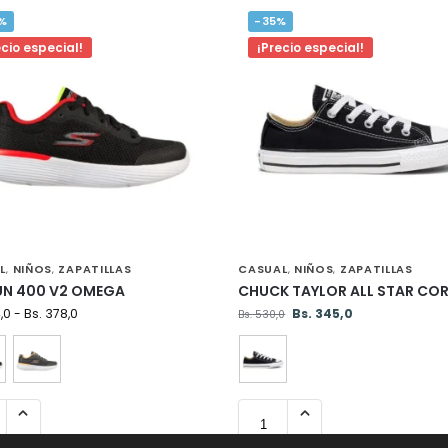
%
-35%
ecio especial!
¡Precio especial!
L
NIÑOS
ZAPATILLAS
CASUAL
NIÑOS
ZAPATILLAS
,
,
,
,
UN 400 V2 OMEGA
CHUCK TAYLOR ALL STAR COR
,0
-
Bs.
378,0
Bs.
345,0
Bs.
530,0