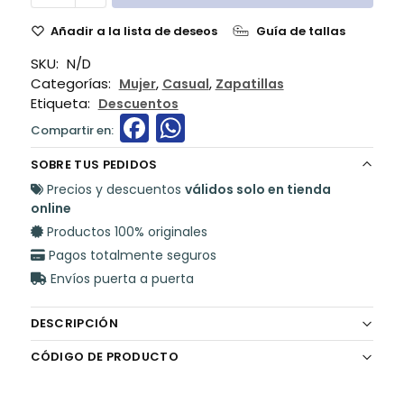
Añadir a la lista de deseos
Guía de tallas
SKU:
N/D
Categorías:
,
,
Mujer
Casual
Zapatillas
Etiqueta:
Descuentos
F
W
a
h
SOBRE TUS PEDIDOS
c
a
Precios y descuentos
válidos solo en tienda
e
ts
online
Productos 100% originales
b
A
Pagos totalmente seguros
o
p
Envíos puerta a puerta
o
p
k
DESCRIPCIÓN
CÓDIGO DE PRODUCTO