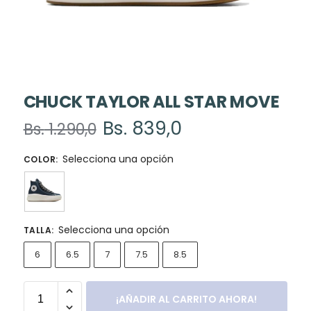
CHUCK TAYLOR ALL STAR MOVE
Bs.
839,0
Bs.
1.290,0
Selecciona una opción
COLOR
:
Selecciona una opción
TALLA
:
6
6.5
7
7.5
8.5
¡AÑADIR AL CARRITO AHORA!