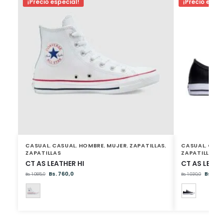
¡Precio especial!
¡Precio esp
CASUAL
CASUAL
HOMBRE
MUJER
ZAPATILLAS
CASUAL
CA
,
,
,
,
,
,
ZAPATILLAS
ZAPATILLAS
CT AS LEATHER HI
CT AS LEA
Bs.
760,0
Bs.
6
Bs.
1.085,0
Bs.
1.030,0