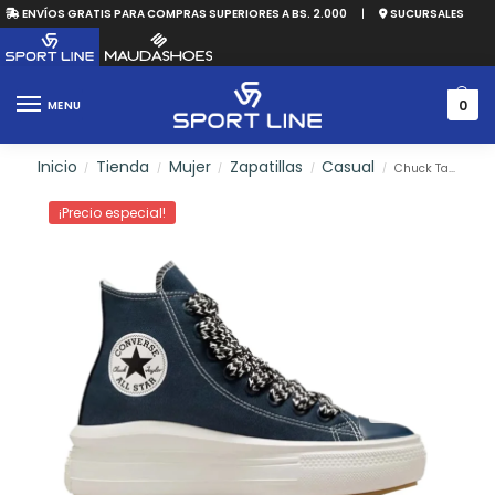
ENVÍOS GRATIS PARA COMPRAS SUPERIORES A BS. 2.000
|
SUCURSALES
0
MENU
Inicio
Tienda
Mujer
Zapatillas
Casual
Chuck Taylor All Star Move
/
/
/
/
/
¡Precio especial!