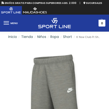
ENVÍOS GRATIS PARA COMPRAS SUPERIORES A BS. 2.000
|
SUCURSALES
0
MENU
Inicio
Tienda
Niños
Ropa
Short
K Nsw Club Ft Short Lbr
/
/
/
/
/