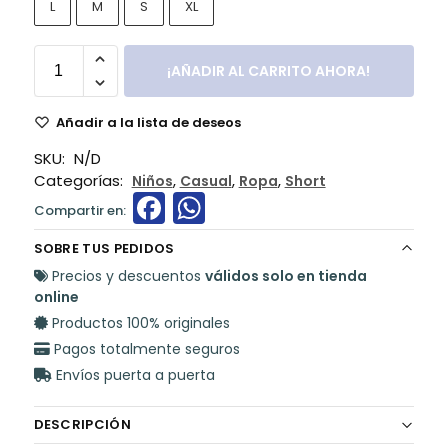
L
M
S
XL
¡AÑADIR AL CARRITO AHORA!
Añadir a la lista de deseos
SKU:
N/D
Categorías:
,
,
,
Niños
Casual
Ropa
Short
F
W
a
h
SOBRE TUS PEDIDOS
c
a
Precios y descuentos
válidos solo en tienda
e
ts
online
Productos 100% originales
b
A
Pagos totalmente seguros
o
p
Envíos puerta a puerta
o
p
k
DESCRIPCIÓN