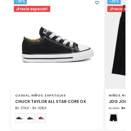
-35%
-20%
¡Precio especial!
¡Precio esp
CASUAL
NIÑOS
ZAPATILLAS
NIÑOS
ROP
,
,
,
CHUCK TAYLOR ALL STAR CORE OX
JDG JORDA
Bs.
276,0
-
Bs.
328,0
Bs.
21
Bs.
265,0