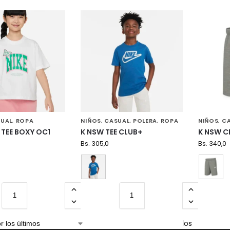
UAL
ROPA
NIÑOS
CASUAL
POLERA
ROPA
NIÑOS
C
,
,
,
,
,
 TEE BOXY OC1
K NSW TEE CLUB+
K NSW C
Bs.
305,0
Bs.
340,0
Mostrando los 4 resultados